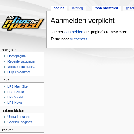
pagina
overleg
toon brontekst
gesch
Aanmelden verplicht
Naar
Naar
U moet
aanmelden
om pagina's te bewerken.
navigatie
zoeken
Terug naar
Autocross
.
springen
springen
navigatie
Hoofdpagina
Recente wijzigingen
Willekeurige pagina
Hulp en contact
links
LFS Main Site
LFS Forum
LFS World
LFS News
hulpmiddelen
Upload bestand
Speciale pagina's
zoeken