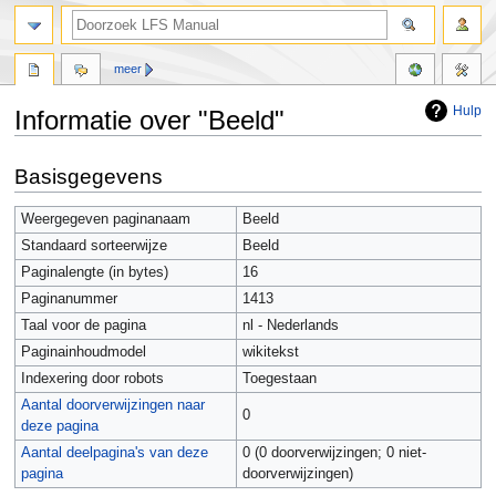
meer
Hulp
Informatie over "Beeld"
Naar
Naar
Basisgegevens
navigatie
zoeken
springen
springen
Weergegeven paginanaam
Beeld
Standaard sorteerwijze
Beeld
Paginalengte (in bytes)
16
Paginanummer
1413
Taal voor de pagina
nl - Nederlands
Paginainhoudmodel
wikitekst
Indexering door robots
Toegestaan
Aantal doorverwijzingen naar
0
deze pagina
Aantal deelpagina's van deze
0 (0 doorverwijzingen; 0 niet-
pagina
doorverwijzingen)