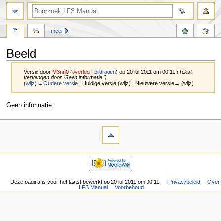
meer
Beeld
Versie door
M3nn0
(
overleg
|
bijdragen
)
op 20 jul 2011 om 00:11
(Tekst
vervangen door 'Geen informatie.')
(
wijz
)
←Oudere versie
| Huidige versie (wijz) | Nieuwere versie→ (wijz)
Naar
Naar
Geen informatie.
navigatie
zoeken
springen
springen
Deze pagina is voor het laatst bewerkt op 20 jul 2011 om 00:11.
Privacybeleid
Over
LFS Manual
Voorbehoud