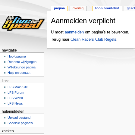
pagina
overleg
toon brontekst
gesch
Aanmelden verplicht
Naar
Naar
U moet
aanmelden
om pagina's te bewerken.
navigatie
zoeken
Terug naar
Clean Racers Club Regels
.
springen
springen
navigatie
Hoofdpagina
Recente wijzigingen
Willekeurige pagina
Hulp en contact
links
LFS Main Site
LFS Forum
LFS World
LFS News
hulpmiddelen
Upload bestand
Speciale pagina's
zoeken