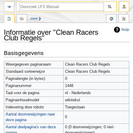
meer
Hulp
Informatie over "Clean Racers
Club Regels"
Naar
Naar
Basisgegevens
navigatie
zoeken
springen
springen
Weergegeven paginanaam
Clean Racers Club Regels
Standaard sorteerwijze
Clean Racers Club Regels
Paginalengte (in bytes)
0
Paginanummer
1448
Taal voor de pagina
nl - Nederlands
Paginainhoudmodel
wikitekst
Indexering door robots
Toegestaan
Aantal doorverwijzingen naar
0
deze pagina
Aantal deelpagina's van deze
0 (0 doorverwijzingen; 0 niet-
pagina
doorverwijzingen)