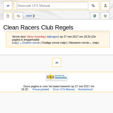
meer
Clean Racers Club Regels
Versie door
Victor
(
overleg
|
bijdragen
)
op 27 mei 2017 om 18:20
(De
pagina is leeggehaald)
(
wijz
)
←Oudere versie
| Huidige versie (wijz) | Nieuwere versie→ (wijz)
Naar
Naar
navigatie
zoeken
springen
springen
Deze pagina is voor het laatst bewerkt op 27 mei 2017 om
18:20.
Privacybeleid
Over LFS Manual
Voorbehoud