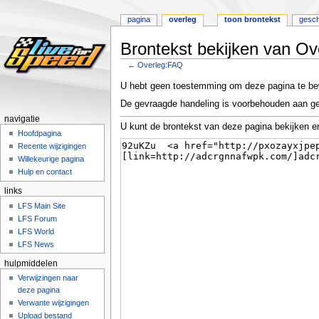
pagina
overleg
toon brontekst
gesch
Brontekst bekijken van O
←
Overleg:FAQ
Naar
Naar
U hebt geen toestemming om deze pagina te be
navigatie
zoeken
De gevraagde handeling is voorbehouden aan ge
springen
springen
navigatie
U kunt de brontekst van deze pagina bekijken e
Hoofdpagina
Recente wijzigingen
Willekeurige pagina
Hulp en contact
links
LFS Main Site
LFS Forum
LFS World
LFS News
hulpmiddelen
Verwijzingen naar
deze pagina
Verwante wijzigingen
Upload bestand