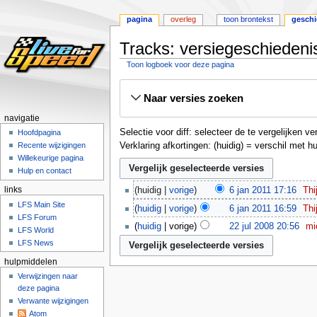
pagina
overleg
toon brontekst
geschi
Tracks: versiegeschiedeni
Toon logboek voor deze pagina
Naar
Naar
Naar versies zoeken
navigatie
zoeken
springen
springen
navigatie
Selectie voor diff: selecteer de te vergelijken 
Hoofdpagina
Verklaring afkortingen: (huidig) = verschil met h
Recente wijzigingen
Willekeurige pagina
Hulp en contact
links
huidig
vorige
6 jan 2011 17:16
‎
Thi
LFS Main Site
huidig
vorige
6 jan 2011 16:59
‎
Thi
LFS Forum
huidig
vorige
22 jul 2008 20:56
‎
mi
LFS World
LFS News
hulpmiddelen
Verwijzingen naar
deze pagina
Verwante wijzigingen
Atom