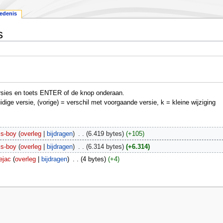
edenis
s
versies en toets ENTER of de knop onderaan.
uidige versie, (vorige) = verschil met voorgaande versie, k = kleine wijziging
js-boy
overleg
bijdragen
‎
6.419 bytes
+105
js-boy
overleg
bijdragen
‎
6.314 bytes
+6.314
ejac
overleg
bijdragen
‎
4 bytes
+4