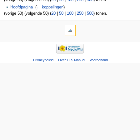
(vorige 50) (volgende 50) (
20
|
50
|
100
|
250
|
500
) tonen.
Hoofdpagina
‎
(
← koppelingen
)
(vorige 50) (volgende 50) (
20
|
50
|
100
|
250
|
500
) tonen.
Privacybeleid
Over LFS Manual
Voorbehoud