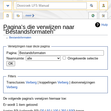
meer
Hulp
Pagina's die verwijzen naar
"Bestandsformaten"
←
Bestandsformaten
Naar
Naar
Verwijzingen naar deze pagina
navigatie
zoeken
Pagina:
springen
springen
Naamruimte:
Omgekeerde selectie
Filters
Transclusies
Verberg
| koppelingen
Verberg
| doorverwijzingen
Verberg
De volgende pagina's verwijzen hiernaar toe:
Er wordt 1 item getoond.