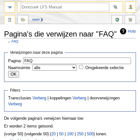
meer
Hulp
Pagina's die verwijzen naar "FAQ"
←
FAQ
Naar
Naar
Verwijzingen naar deze pagina
navigatie
zoeken
Pagina:
springen
springen
Naamruimte:
Omgekeerde selectie
Filters
Transclusies
Verberg
| koppelingen
Verberg
| doorverwijzingen
Verberg
De volgende pagina's verwijzen hiernaar toe:
Er worden 2 items getoond.
(vorige 50) (volgende 50) (
20
|
50
|
100
|
250
|
500
) tonen.