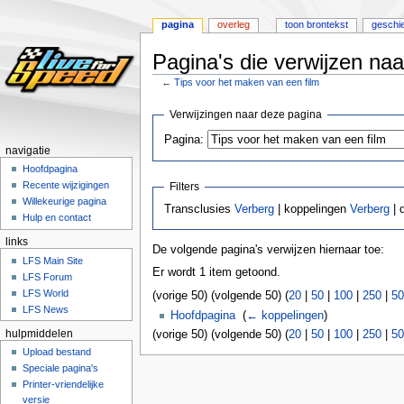
pagina
overleg
toon brontekst
geschi
Pagina's die verwijzen naa
←
Tips voor het maken van een film
Naar
Naar
Verwijzingen naar deze pagina
navigatie
zoeken
Pagina:
springen
springen
navigatie
Hoofdpagina
Recente wijzigingen
Filters
Willekeurige pagina
Transclusies
Verberg
| koppelingen
Verberg
| 
Hulp en contact
links
De volgende pagina's verwijzen hiernaar toe:
LFS Main Site
Er wordt 1 item getoond.
LFS Forum
LFS World
(vorige 50) (volgende 50) (
20
|
50
|
100
|
250
|
50
LFS News
Hoofdpagina
‎
(
← koppelingen
)
(vorige 50) (volgende 50) (
20
|
50
|
100
|
250
|
50
hulpmiddelen
Upload bestand
Speciale pagina's
Printer-vriendelijke
versie