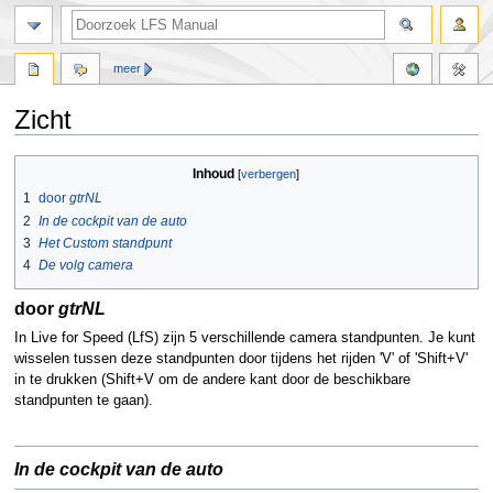
meer
Zicht
Naar
Naar
Inhoud
navigatie
zoeken
1
door
gtrNL
springen
springen
2
In de cockpit van de auto
3
Het Custom standpunt
4
De volg camera
door
gtrNL
In Live for Speed (LfS) zijn 5 verschillende camera standpunten. Je kunt
wisselen tussen deze standpunten door tijdens het rijden 'V' of 'Shift+V'
in te drukken (Shift+V om de andere kant door de beschikbare
standpunten te gaan).
In de cockpit van de auto