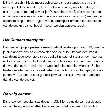
Dit is waarschijnlijk de meest gebruikte camera standpunt van LfS
waarbij je kijkt vanuit de rijders stoel van de auto, over het stuur, met
alle klokjes en metertjes voor je. Dit standpunt heeft één nadeel en dat
is dat de oudere en slomere computers een enorme b.p.s. (beeldjes per
seconde) drop kunnen krijgen van dit standpunt omdat alle onderdelen
van de cockpit op het beeld moeten worden geprojecteerd.
Het Custom standpunt
Het waarschijnlijk op-één-na meest gebruikte standpunt van LfS, hier zie
je niks anders dan de 2 voorwielen van de auto. Het voordeel van dit
standpunt tegenover die van de cockpit is dat het stuur en de metertjes
niet in de weg zitten. Ook is de snelheid beleving een stuk groter dan bij
die van de cockpit omdat je de weg onder je door ziet 'vliegen'. En het
beste van allemaal, dit is veel beter voor de b.p.s. van het spel, dus als
je een wat oudere pc hebt gebruik je waarschijnlijk liever dit standpunt
dan die van de cockpit.
De volg camera
Dit is ook een populair standpunt in LfS. Hier 'volgt' de camera de auto
van achteren, en is er afhankelijk van je instellingen een 'doorzichtig